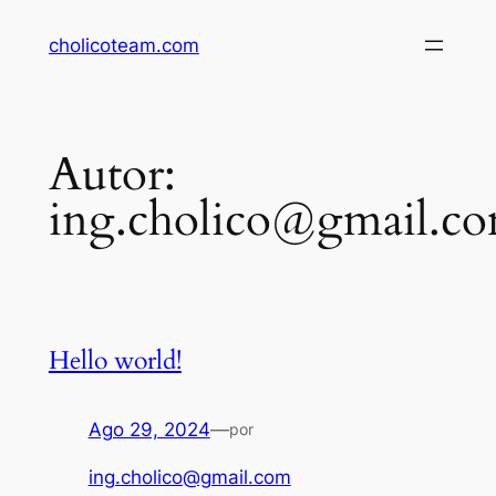
Saltar
cholicoteam.com
al
contenido
Autor:
ing.cholico@gmail.c
Hello world!
Ago 29, 2024
—
por
ing.cholico@gmail.com